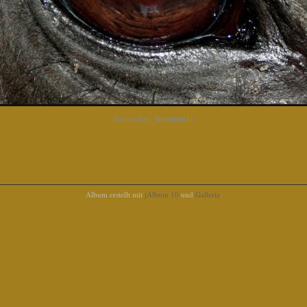
Hessisches_Warmblut11
Album erstellt mit
jAlbum 10
und
Galleria
.